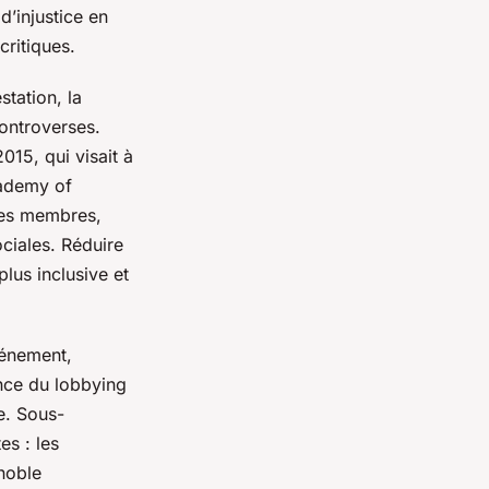
d’injustice en
critiques.
tation, la
ontroverses.
015, qui visait à
cademy of
 ses membres,
ociales. Réduire
lus inclusive et
vénement,
ence du lobbying
e. Sous-
s : les
noble