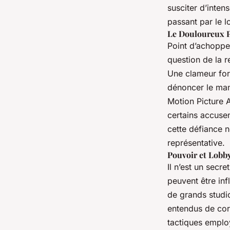
susciter d’inten
passant par le l
Le Douloureux P
Point d’achoppe
question de la 
Une clameur fort
dénoncer le man
Motion Picture A
certains accusen
cette défiance n
représentative.
Pouvoir et Lobb
Il n’est un sec
peuvent être inf
de grands stu
entendus de cor
tactiques employ