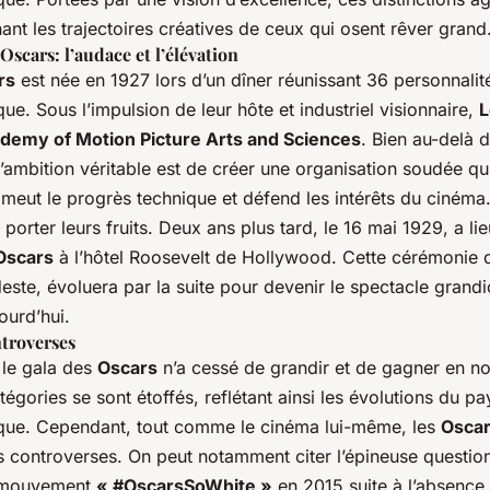
nant les trajectoires créatives de ceux qui osent rêver grand
Oscars: l’audace et l’élévation
rs
est née en 1927 lors d’un dîner réunissant 36 personnalité
e. Sous l’impulsion de leur hôte et industriel visionnaire,
L
demy of Motion Picture Arts and Sciences
. Bien au-delà 
l’ambition véritable est de créer une organisation soudée qu
omeut le progrès technique et défend les intérêts du cinéma.
 porter leurs fruits. Deux ans plus tard, le 16 mai 1929, a li
Oscars
à l’hôtel Roosevelt de Hollywood. Cette cérémonie q
este, évoluera par la suite pour devenir le spectacle grand
ourd’hui.
ntroverses
 le gala des
Oscars
n’a cessé de grandir et de gagner en no
tégories se sont étoffés, reflétant ainsi les évolutions du p
que. Cependant, tout comme le cinéma lui-même, les
Osca
 controverses. On peut notamment citer l’épineuse question 
e mouvement
« #OscarsSoWhite »
en 2015 suite à l’absence