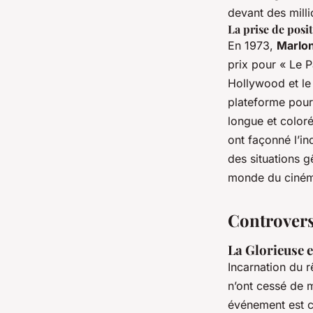
devant des milli
La prise de posi
En 1973,
Marlo
prix pour « Le P
Hollywood et le 
plateforme pour 
longue et color
ont façonné l’in
des situations 
monde du ciné
Controvers
La Glorieuse 
Incarnation du r
n’ont cessé de m
événement est c