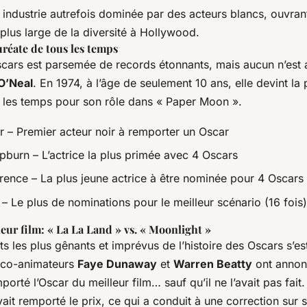
e industrie autrefois dominée par des acteurs blancs, ouvran
plus large de la diversité à Hollywood.
uréate de tous les temps
Oscars est parsemée de records étonnants, mais aucun n’est 
O’Neal
. En 1974, à l’âge de seulement 10 ans, elle devint la 
s les temps pour son rôle dans « Paper Moon ».
er – Premier acteur noir à remporter un Oscar
pburn – L’actrice la plus primée avec 4 Oscars
rence – La plus jeune actrice à être nominée pour 4 Oscars
– Le plus de nominations pour le meilleur scénario (16 fois)
leur film: « La La Land » vs. « Moonlight »
 les plus gênants et imprévus de l’histoire des Oscars s’es
 co-animateurs
Faye Dunaway
et
Warren Beatty
ont annon
orté l’Oscar du meilleur film… sauf qu’il ne l’avait pas fait. 
ait remporté le prix, ce qui a conduit à une correction sur s