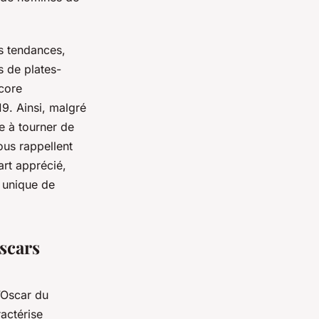
 tendances,
s de plates-
core
9. Ainsi, malgré
e à tourner de
ous rappellent
art apprécié,
e unique de
scars
’Oscar du
ractérise