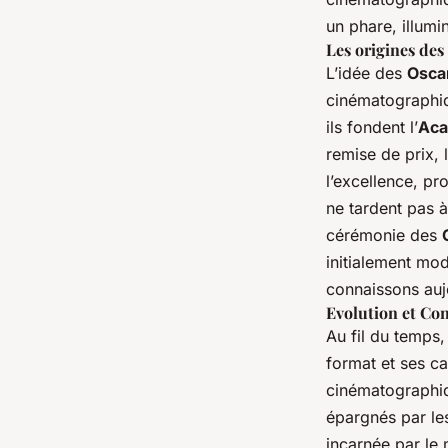
un phare, illumi
Les origines des 
L’idée des
Osca
cinématographiqu
ils fondent l’
Aca
remise de prix, 
l’excellence, pr
ne tardent pas à
cérémonie des
initialement mod
connaissons auj
Evolution et Co
Au fil du temps,
format et ses ca
cinématographi
épargnés par les
incarnée par l