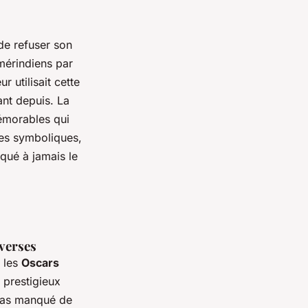
de refuser son
Amérindiens par
 utilisait cette
ant depuis. La
émorables qui
res symboliques,
qué à jamais le
verses
, les
Oscars
 prestigieux
 pas manqué de