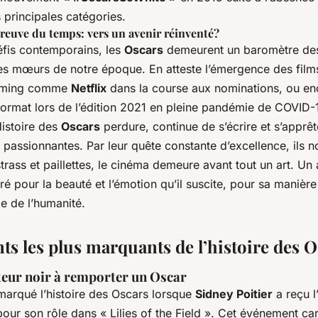
 principales catégories.
preuve du temps: vers un avenir réinventé?
éfis contemporains, les
Oscars
demeurent un baromètre des
es mœurs de notre époque. En atteste l’émergence des film
eaming comme
Netflix
dans la course aux nominations, ou en
format lors de l’édition 2021 en pleine pandémie de COVID-1
Histoire des
Oscars
perdure, continue de s’écrire et s’apprêt
passionnantes. Par leur quête constante d’excellence, ils n
trass et paillettes, le cinéma demeure avant tout un art. Un 
ré pour la beauté et l’émotion qu’il suscite, pour sa manièr
e de l’humanité.
s les plus marquants de l’histoire des O
teur noir à remporter un Oscar
marqué l’histoire des Oscars lorsque
Sidney Poitier
a reçu l
pour son rôle dans « Lilies of the Field ». Cet événement ca