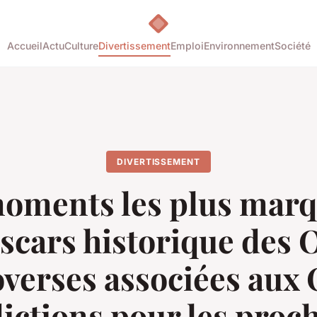
Accueil
Actu
Culture
Divertissement
Emploi
Environnement
Société
DIVERTISSEMENT
oments les plus mar
scars historique des 
verses associées aux
ictions pour les proc