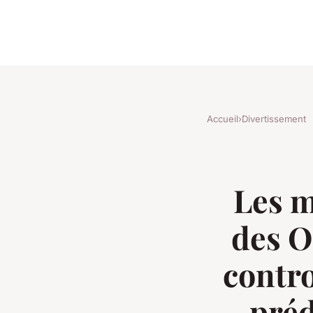
Accueil
›
Divertissement
Les m
des O
contro
préd