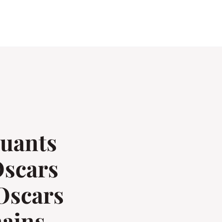
quants
Oscars
 Oscars
hains