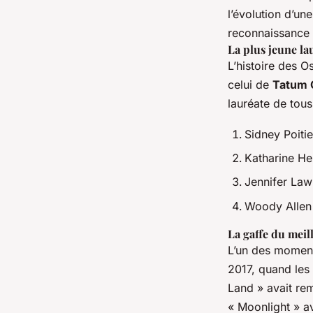
l’évolution d’un
reconnaissance 
La plus jeune la
L’histoire des 
celui de
Tatum 
lauréate de tou
Sidney Poiti
Katharine He
Jennifer Law
Woody Allen 
La gaffe du meil
L’un des moments
2017, quand les
Land » avait remp
« Moonlight » av