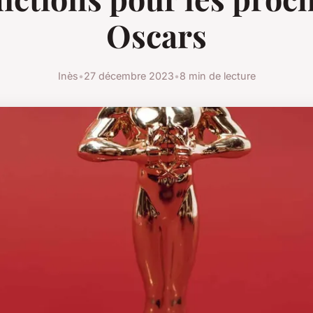
Oscars
Inès
•
27 décembre 2023
•
8 min de lecture