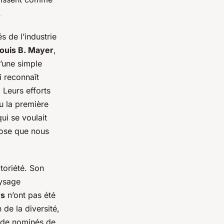
.
s de l’industrie
ouis B. Mayer
,
d’une simple
i reconnaît
 Leurs efforts
eu la première
ui se voulait
iose que nous
toriété. Son
aysage
rs
n’ont pas été
de la diversité,
 de nominés de