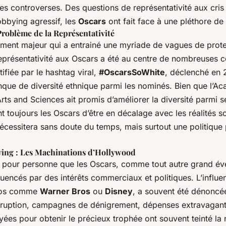
ses controverses. Des questions de représentativité aux cris 
obbying agressif, les
Oscars
ont fait face à une pléthore de 
roblème de la Représentativité
ment majeur qui a entrainé une myriade de vagues de protes
représentativité aux Oscars a été au centre de nombreuses c
ifiée par le hashtag viral,
#OscarsSoWhite
, déclenché en 2
que de diversité ethnique parmi les nominés. Bien que l’A
rts and Sciences ait promis d’améliorer la diversité parmi
t toujours les Oscars d’être en décalage avec les réalités s
écessitera sans doute du temps, mais surtout une politique p
ying : Les Machinations d’Hollywood
ret pour personne que les Oscars, comme tout autre grand é
luencés par des intérêts commerciaux et politiques. L’influ
dios comme
Warner Bros
ou
Disney
, a souvent été dénoncé
ruption, campagnes de dénigrement, dépenses extravagante
ées pour obtenir le précieux trophée ont souvent teinté la 