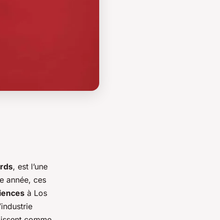
rds
, est l’une
ue année, ces
iences
à Los
’industrie
agissent comme