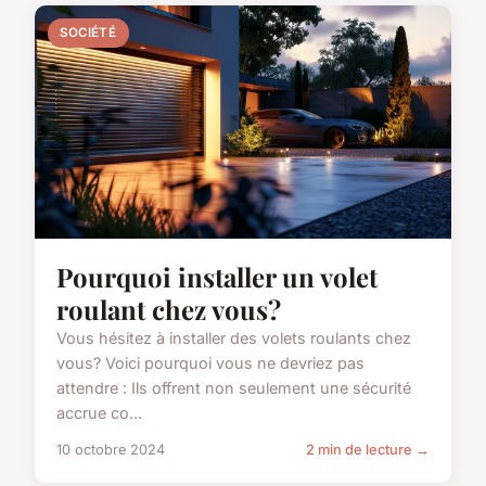
SOCIÉTÉ
Pourquoi installer un volet
roulant chez vous?
Vous hésitez à installer des volets roulants chez
vous? Voici pourquoi vous ne devriez pas
attendre : Ils offrent non seulement une sécurité
accrue co...
10 octobre 2024
2 min de lecture →