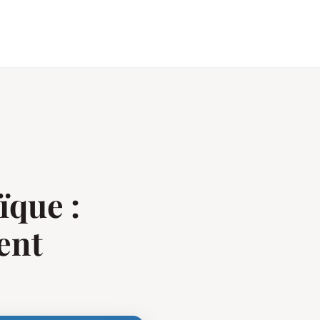
ïque :
ient