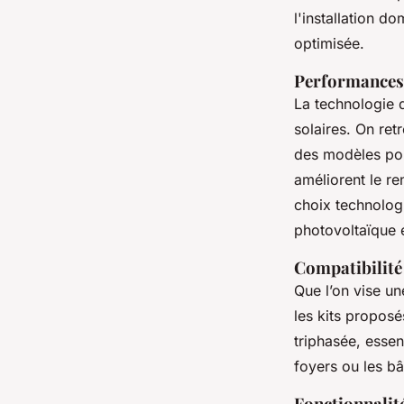
l'installation d
optimisée.
Performances 
La technologie d
solaires. On re
des modèles poly
améliorent le re
choix technologi
photovoltaïque e
Compatibilité 
Que l’on vise u
les kits propos
triphasée, essen
foyers ou les bâ
Fonctionnalité