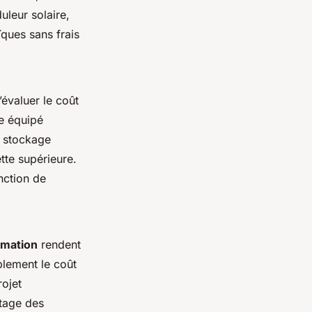
uleur solaire,
ïques sans frais
’évaluer le coût
ue équipé
c stockage
tte supérieure.
nction de
mmation
rendent
blement le coût
rojet
ntage des