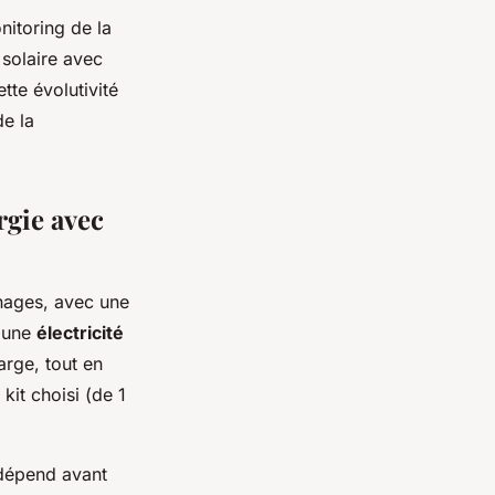
nitoring de la
 solaire avec
tte évolutivité
de la
rgie avec
nages, avec une
r une
électricité
arge, tout en
kit choisi (de 1
dépend avant