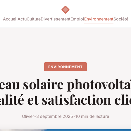
Accueil
Actu
Culture
Divertissement
Emploi
Environnement
Société
ENVIRONNEMENT
au solaire photovolta
lité et satisfaction cl
Olivier
•
3 septembre 2025
•
10 min de lecture