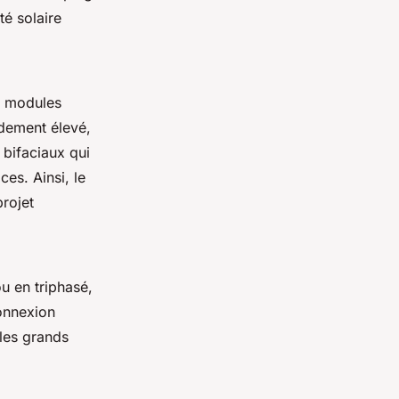
té solaire
es modules
ndement élevé,
 bifaciaux qui
es. Ainsi, le
rojet
u en triphasé,
onnexion
 les grands