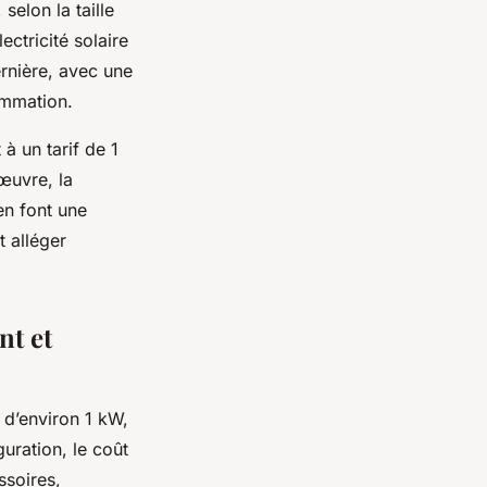
elon la taille
ectricité solaire
ernière, avec une
ommation.
à un tarif de 1
œuvre, la
n font une
t alléger
nt et
d’environ 1 kW,
uration, le coût
ssoires,