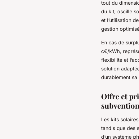
tout du dimensio
du kit, oscille 
et l’utilisation
gestion optimis
En cas de surplu
c€/kWh, représe
flexibilité et l’ac
solution adaptée
durablement sa 
Offre et pr
subventio
Les kits solaire
tandis que des s
d’un système ph