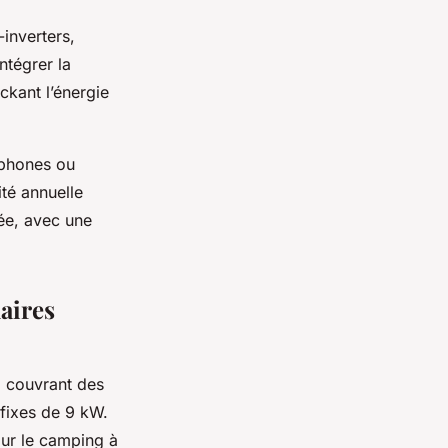
inverters,
ntégrer la
kant l’énergie
éphones ou
ité annuelle
vée, avec une
laires
, couvrant des
fixes de 9 kW.
our le camping à