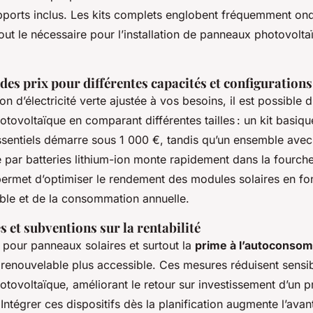
pports inclus. Les kits complets englobent fréquemment ond
tout le nécessaire pour l’installation de panneaux photovolta
es prix pour différentes capacités et configurations
on d’électricité verte ajustée à vos besoins, il est possible d
tovoltaïque en comparant différentes tailles : un kit basiq
ssentiels démarre sous 1 000 €, tandis qu’un ensemble ave
e par batteries lithium-ion monte rapidement dans la fourche
 permet d’optimiser le rendement des modules solaires en fo
ible et de la consommation annuelle.
es et subventions sur la rentabilité
 pour panneaux solaires et surtout la
prime à l’autoconso
e renouvelable plus accessible. Ces mesures réduisent sensi
tovoltaïque, améliorant le retour sur investissement d’un p
Intégrer ces dispositifs dès la planification augmente l’ava