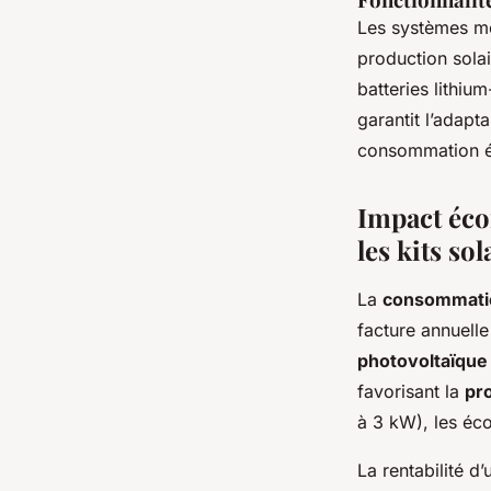
Les systèmes mod
production solai
batteries lithiu
garantit l’adapt
consommation én
Impact éco
les kits so
La
consommati
facture annuell
photovoltaïque
favorisant la
pro
à 3 kW), les éc
La rentabilité d