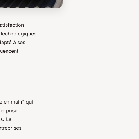
atisfaction
s technologiques,
adapté à ses
luencent
é en main" qui
ne prise
s. La
ntreprises