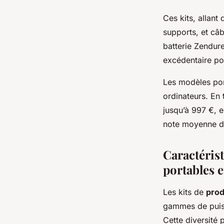
Ces kits, allan
supports, et câb
batterie Zendur
excédentaire pou
Les modèles por
ordinateurs. En 
jusqu’à 997 €, e
note moyenne de 
Caractérist
portables e
Les kits de
prod
gammes de puiss
Cette diversité