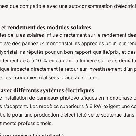
omestique compatible avec une autoconsommation d’électrici
et rendement des modules solaires
es cellules solaires influe directement sur le rendement d
trouve des panneaux monocristallins appréciés pour leur re
cristallins réputés pour un bon rapport qualité/prix, et des
ndement de 5 à 10 % en captant la lumière sur leurs deux fac
que impacte directement le retour sur investissement d’un p
t les économies réalisées grâce au solaire.
avec différents systèmes électriques
ne installation de panneaux photovoltaïques en monophasé o
és s’adaptent. Les modèles supérieurs à 6 kW exigent une c
tielle pour une production d’électricité verte soutenue dans
timents professionnels.
s avancées et évolutivité