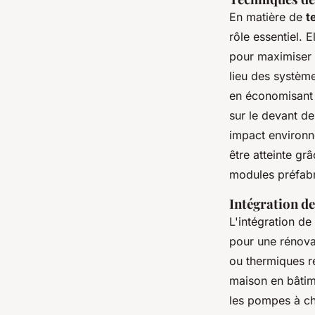
En matière de
t
rôle essentiel. 
pour maximiser l
lieu des système
en économisant d
sur le devant de
impact environne
être atteinte gr
modules préfabr
Intégration d
L'intégration d
pour une rénova
ou thermiques r
maison en bâtim
les pompes à cha