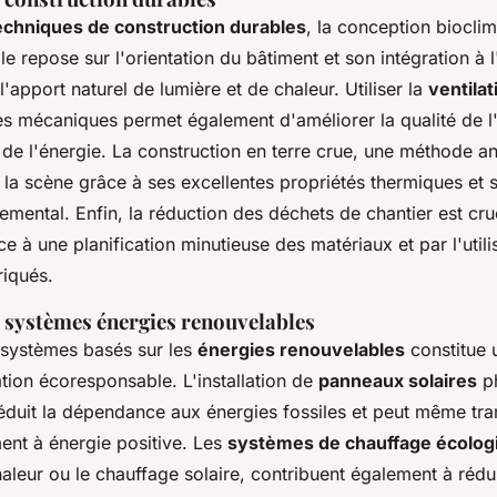
echniques de construction durables
, la conception biocli
Elle repose sur l'orientation du bâtiment et son intégration à
'apport naturel de lumière et de chaleur. Utiliser la
ventilat
s mécaniques permet également d'améliorer la qualité de l'ai
e l'énergie. La construction en terre crue, une méthode anc
 la scène grâce à ses excellentes propriétés thermiques et s
mental. Enfin, la réduction des déchets de chantier est cruc
âce à une planification minutieuse des matériaux et par l'utili
iqués.
e systèmes énergies renouvelables
e systèmes basés sur les
énergies renouvelables
constitue 
tion écoresponsable. L'installation de
panneaux solaires
ph
éduit la dépendance aux énergies fossiles et peut même tra
ent à énergie positive. Les
systèmes de chauffage écolog
leur ou le chauffage solaire, contribuent également à rédu