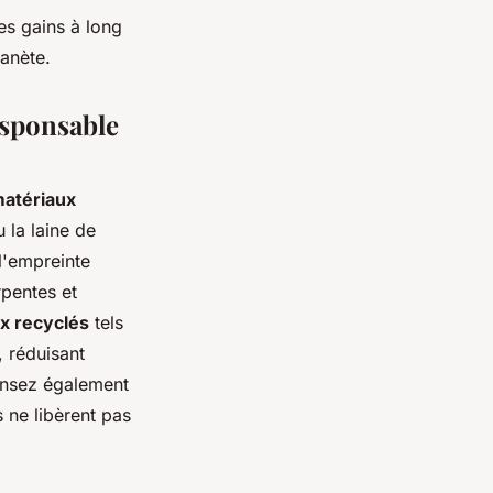
les gains à long
lanète.
esponsable
matériaux
 la laine de
l'empreinte
rpentes et
x recyclés
tels
, réduisant
Pensez également
 ne libèrent pas