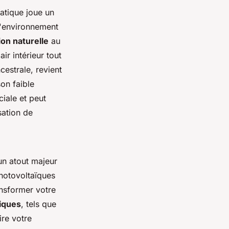
matique joue un
 l'environnement
ion naturelle
au
r intérieur tout
estrale, revient
on faible
iale et peut
sation de
un atout majeur
otovoltaïques
nsformer votre
iques
, tels que
ire votre