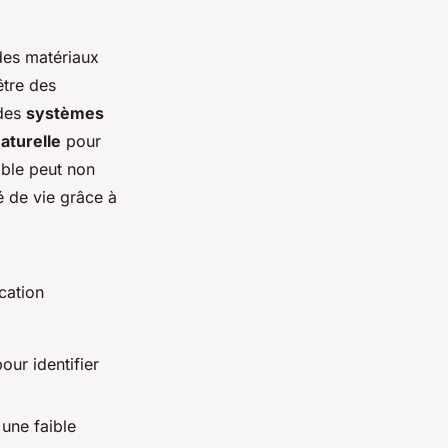
 des matériaux
être des
 des
systèmes
naturelle
pour
able peut non
é de vie grâce à
cation
our identifier
une faible