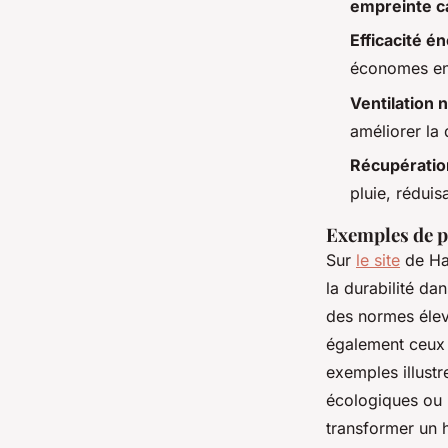
empreinte c
Efficacité é
économes en
Ventilation n
améliorer la q
Récupération
pluie, rédui
Exemples de p
Sur
le site
de Hab
la durabilité da
des normes élev
également ceux q
exemples illust
écologiques ou 
transformer un 