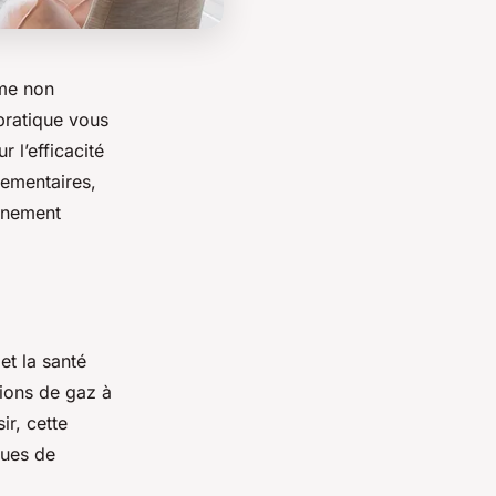
rme non
pratique vous
 l’efficacité
lementaires,
onnement
et la santé
sions de gaz à
ir, cette
ques de