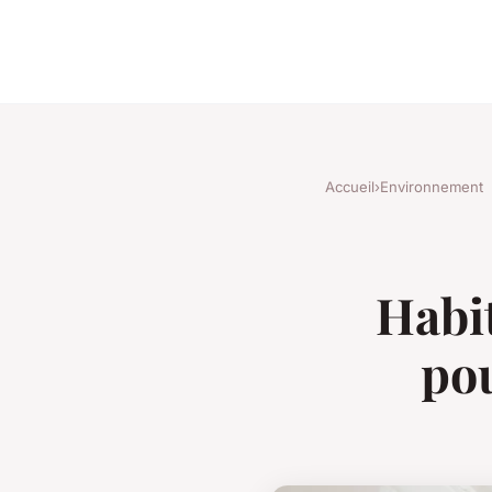
Accueil
›
Environnement
Habit
pou