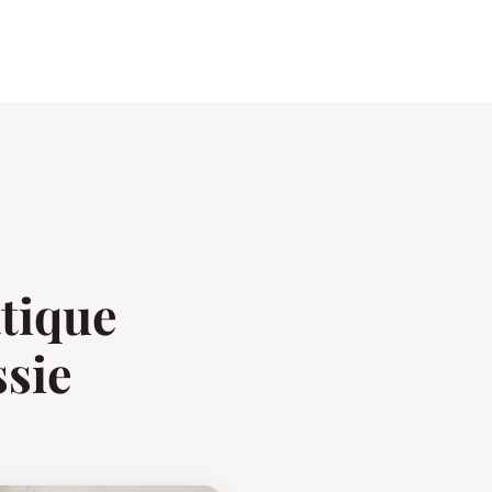
atique
ssie