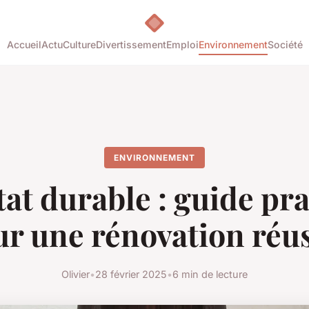
Accueil
Actu
Culture
Divertissement
Emploi
Environnement
Société
ENVIRONNEMENT
at durable : guide pr
r une rénovation réu
Olivier
•
28 février 2025
•
6 min de lecture